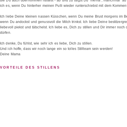
die Du auch übernommen hättest - ab und zu sagst Du "mema", manchmal "au" -
ich es, wenn Du hinterher meinen Pulli wieder runterschiebst mit dem Kommenta
Ich liebe Deine kleinen nassen Küsschen, wenn Du meine Brust morgens im Be
wenn Du andockst und genussvoll die Milch trinkst. Ich liebe Deine bestitzerg
liebevoll piekst und tätschelst. Ich liebe es, Dich zu stillen und Dir immer no
dürfen.
Ich denke, Du fühlst, wie sehr ich es liebe, Dich zu stillen.
Und ich hoffe, dass wir noch lange ein so tolles Stillteam sein werden!
Deine Mama
VORTEILE DES STILLENS