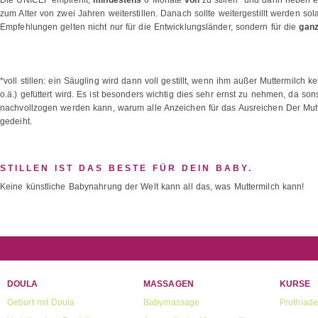
Die UNICEF empfiehlt,
mindestens
6 Monate
voll
zu stillen* und dann neben e
zum Alter von zwei Jahren weiterstillen. Danach sollte weitergestillt werden so
Empfehlungen gelten nicht nur für die Entwicklungsländer, sondern für die
ganz
*voll stillen: ein Säugling wird dann voll gestillt, wenn ihm außer Muttermilch
o.ä.) gefüttert wird. Es ist besonders wichtig dies sehr ernst zu nehmen, da sons
nachvollzogen werden kann, warum alle Anzeichen für das Ausreichen Der Mutte
gedeiht.
STILLEN IST DAS BESTE FÜR DEIN BABY.
Keine künstliche Babynahrung der Welt kann all das, was Muttermilch kann!
DOULA
MASSAGEN
KURSE
Geburt mit Doula
Babymassage
Prothiad