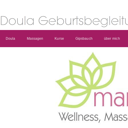
Doula
Massagen
Kurse
Gipsbauch
über mich