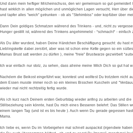
Und dann mein heftiger Milcheinschuss, den wir gemeinsam so gut gemeistert h
hast wirklich in allen möglichen und unmöglichen Lagen versucht, Herr über die
und tapfer alles "weich" getrunken - ob als "Stehimbiss" oder kopfüber über mei
Dann Dein goldiges Schmatzen während des Trinkens - und, nicht zu vergesse
Hunger gestillt ist, während des Trinkens angehimmelst - *schmacht* - einfach
Als Du älter wurdest, haben Deine Händchen Beschäftigung gesucht: du hast mi
Lieblingskette dabei zerstört, aber was ist schon eine Kette gegen so ein süßes
Mamas Brust satt werden zu dürfen ), meine "freie" Brustwarze gezwirbelt *au
Ich war einfach nur stolz, zu sehen, dass alleine meine Milch Dich so gut hat
Nachdem die Beikost eingeführt war, konntest und wolltest Du trotzdem nicht auf
dem Essen musste immer noch so ein kleines Bisschen Kuscheln und "Verdauun
wieder mal nicht rechtzeitig fertig wurde.
Als ich kurz nach Deinem ersten Geburtstag wieder anfing zu arbeiten und die
Stillbeziehung sein könnte, hast Du mich eines Besseren belehrt: Das Stillen
einem langen Tag (und ist es bis heute ). Auch wenn Du gerade gegessen hast,
Mama.
Ich liebe es, wenn Du im Vorbeigehen mal schnell auspackst (irgendwie haben w