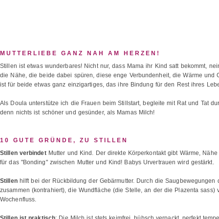
MUTTERLIEBE GANZ NAH AM HERZEN!
Stillen ist etwas wunderbares! Nicht nur, dass Mama ihr Kind satt bekommt, ne
die Nähe, die beide dabei spüren, diese enge Verbundenheit, die Wärme und 
ist für beide etwas ganz einzigartiges, das ihre Bindung für den Rest ihres Lebe
Als Doula unterstütze ich die Frauen beim Stillstart, begleite mit Rat und Tat du
denn nichts ist schöner und gesünder, als Mamas Milch!
10 GUTE GRÜNDE, ZU STILLEN
Stillen verbindet
Mutter und Kind. Der direkte Körperkontakt gibt Wärme, Nähe 
für das "Bonding" zwischen Mutter und Kind! Babys Urvertrauen wird gestärkt.
Stillen
hilft bei der Rückbildung der Gebärmutter. Durch die Saugbewegungen d
zusammen (kontrahiert), die Wundfläche (die Stelle, an der die Plazenta sass) 
Wochenfluss.
Stillen ist praktisch
: Die Milch ist stets keimfrei, hübsch verpackt, perfekt temp